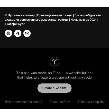
© Нулевой километр | Провинциальные танцы | Екатеринбургская
академия современного искусства | podrugi | Ночь музеев
2024
|
Екатеринбург
This site was made on
Tilda — a website builder
that helps to create a website without any code
Create a website
How to remove this block?
About platform
Submit a complaint