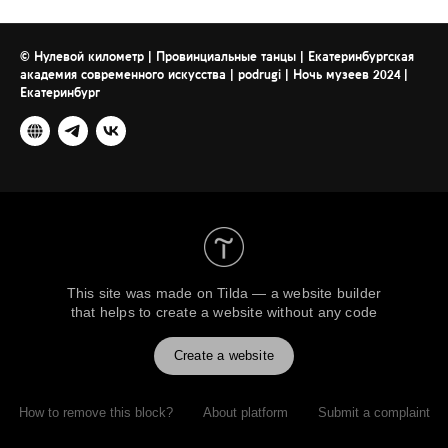
© Нулевой километр | Провинциальные танцы | Екатеринбургская
2024
академия современного искусства | podrugi | Ночь музеев
|
Екатеринбург
This site was made on
Tilda — a website builder
that helps to create a website without any code
Create a website
How to remove this block?
About platform
Submit a complaint